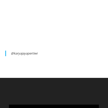
@karyajayapertiwi
Video