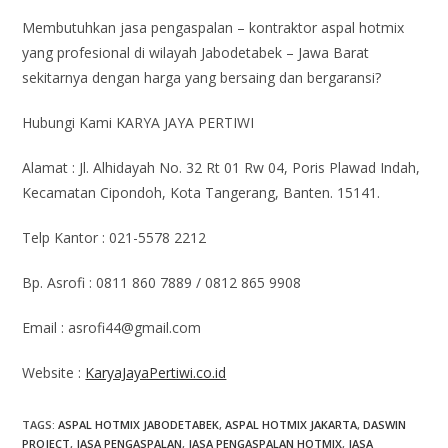
Membutuhkan jasa pengaspalan – kontraktor aspal hotmix
yang profesional di wilayah Jabodetabek – Jawa Barat
sekitarnya dengan harga yang bersaing dan bergaransi?
Hubungi Kami KARYA JAYA PERTIWI
Alamat : Jl. Alhidayah No. 32 Rt 01 Rw 04, Poris Plawad Indah,
Kecamatan Cipondoh, Kota Tangerang, Banten. 15141.
Telp Kantor : 021-5578 2212
Bp. Asrofi : 0811 860 7889 / 0812 865 9908
Email : asrofi44@gmail.com
Website :
KaryaJayaPertiwi.co.id
TAGS
:
ASPAL HOTMIX JABODETABEK
,
ASPAL HOTMIX JAKARTA
,
DASWIN
PROJECT
,
JASA PENGASPALAN
,
JASA PENGASPALAN HOTMIX
,
JASA