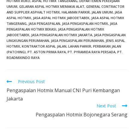
HOTMIX RUKO
,
ASPAL HOTMIX TANGERANG
,
DEPARTEMEN PEKERJAAN
UMUM
,
GELARAN ASPAL HOTMIX MEMAKAI ALAT
,
GENERAL CONTRACTOR
AND SUPPLIER ASPHALT HOTMIX
,
HALAMAN PARKIR
,
JALAN UMUM
,
JASA
ASPAL HOTMIX
,
JASA ASPAL HOTMIX JABODETABEK
,
JASA ASPAL HOTMIX
TANGERANG
,
JASA PENGASPALAN
,
JASA PENGASPALAN HOTMIX
,
JASA
PENGASPALAN HOTMIX BEKASI
,
JASA PENGASPALAN HOTMIX
JABODETABEK
,
JASA PENGASPALAN HOTMIX JAKARTA
,
JASA PENGASPALAN
LINGKUNGAN PERUMAHAN
,
JASA PENGASPALAN PERUMAHAN
,
JENIS ASPAL
HOTMIX
,
KONTRAKTOR ASPAL JALAN
,
LAHAN PARKIR
,
PERBAIKAN JALAN
(PATCHING)
,
PT. ASTON PRIMA RAYA
,
PT. PYRAMIDA RAYA PERSADA
,
PT.
ROADMIXINDO RAYA
Previous Post
Pengaspalan Hotmix Manual CNI Puri Kembangan
Jakarta
Next Post
Pengaspalan Hotmix Bojonegara Serang