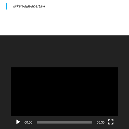
@karyajayapertiwi
Video
Player
00:00
03:36