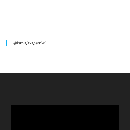
@karyajayapertiwi
Video
Player