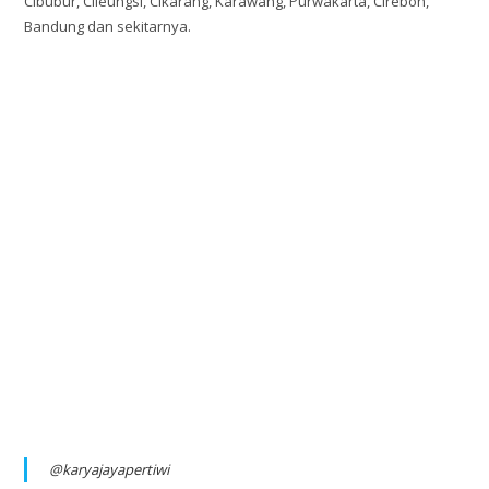
Cibubur, Cileungsi, Cikarang, Karawang, Purwakarta, Cirebon,
Bandung dan sekitarnya.
@karyajayapertiwi