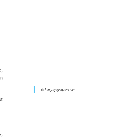
d,
an
@karyajayapertiwi
ut
k,