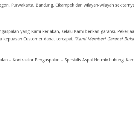
ilegon, Purwakarta, Bandung, Cikampek dan wilayah-wilayah sekitarnya
gaspalan yang Kami kerjakan, selalu Kami berikan garansi. Pekerja
ga kepuasan Customer dapat tercapai.
“Kami Memberi Garansi Buk
an – Kontraktor Pengaspalan – Spesialis Aspal Hotmix hubungi Kam