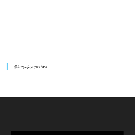
@karyajayapertiwi
Video