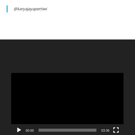
@karyajayapertiwi
Video
Player
00:00
03:36