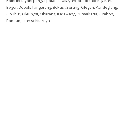
Kami melayani pengaspalan di wilayah: Jabodetabek, Jakarta,
Bogor, Depok, Tangerang, Bekasi, Serang, Cilegon, Pandeglang,
Cibubur, Cileungsi, Cikarang, Karawang, Purwakarta, Cirebon,
Bandung dan sekitarnya.