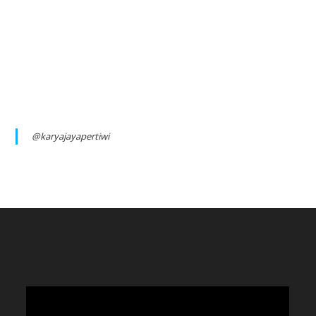
@karyajayapertiwi
Video
Player