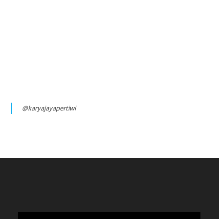
@karyajayapertiwi
Video