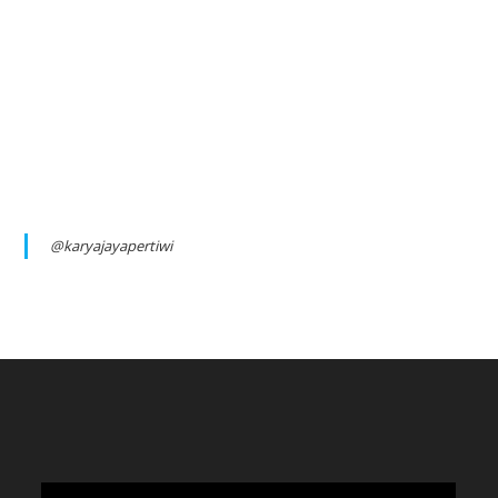
@karyajayapertiwi
Video