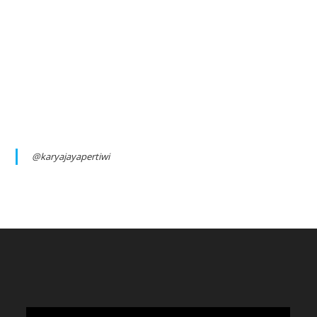
@karyajayapertiwi
Video