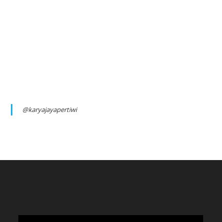
@karyajayapertiwi
Video