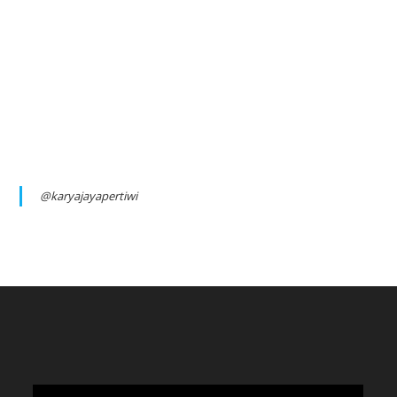
@karyajayapertiwi
Video