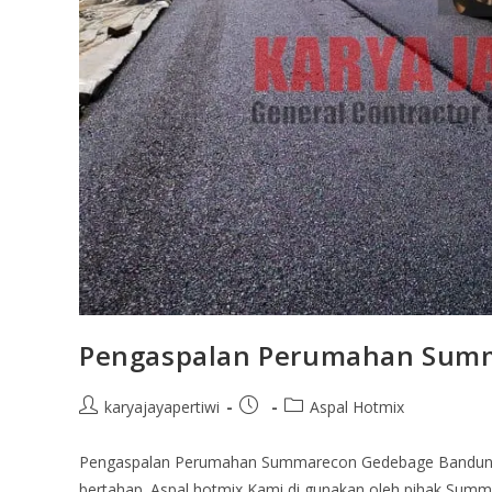
Pengaspalan Perumahan Sum
karyajayapertiwi
Aspal Hotmix
Pengaspalan Perumahan Summarecon Gedebage Bandung in
bertahap. Aspal hotmix Kami di gunakan oleh pihak Summ