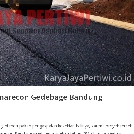
marecon Gedebage Bandung
i merupakan pengaspalan kesekian kalinya, karena proyek terseb
arecon Bandung sejak pertengahan tahun 2017 hingga saat ini…