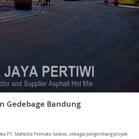
on Gedebage Bandung
ui PT. Mahkota Permata Selaras, sebagai pengembang proyek