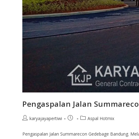
Pengaspalan Jalan Summarec
karyajayapertiwi
Aspal Hotmix
Pengaspalan Jalan Summarecon Gedebage Bandung. Melal