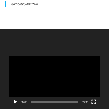
@karyajayapertiwi
Video
Player
00:00
03:36