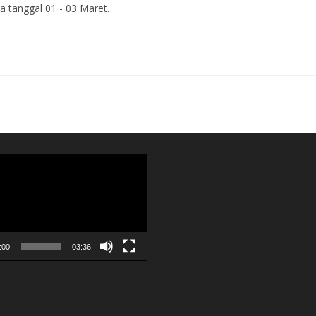
a tanggal 01 - 03 Maret…
:00
03:36