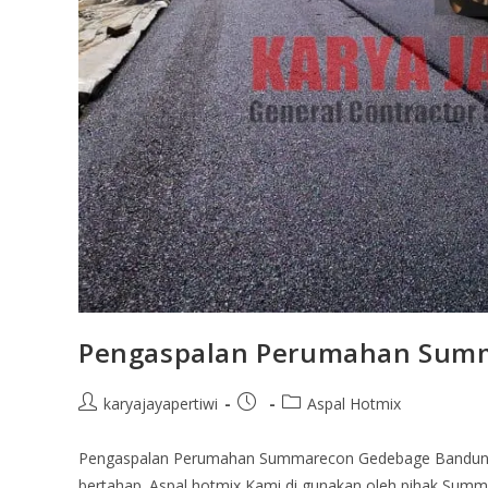
Pengaspalan Perumahan Sum
karyajayapertiwi
Aspal Hotmix
Pengaspalan Perumahan Summarecon Gedebage Bandung in
bertahap. Aspal hotmix Kami di gunakan oleh pihak Summ