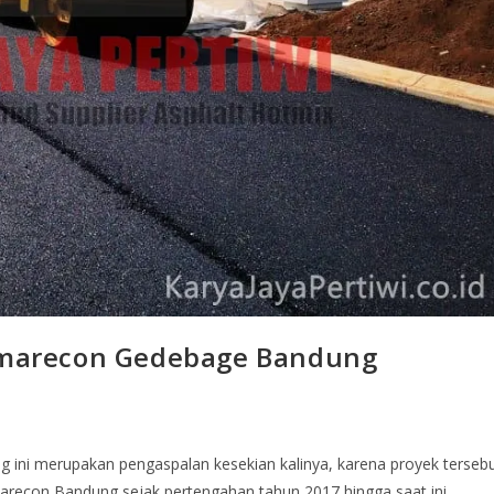
marecon Gedebage Bandung
i merupakan pengaspalan kesekian kalinya, karena proyek terseb
arecon Bandung sejak pertengahan tahun 2017 hingga saat ini…