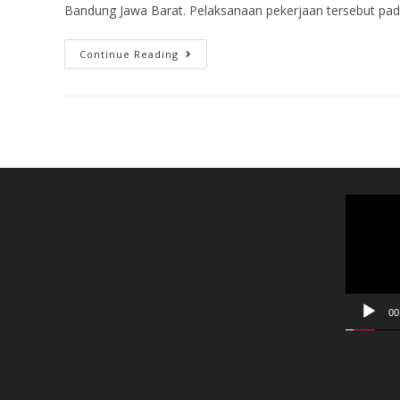
Bandung Jawa Barat. Pelaksanaan pekerjaan tersebut pad
Continue Reading
Video
Player
00