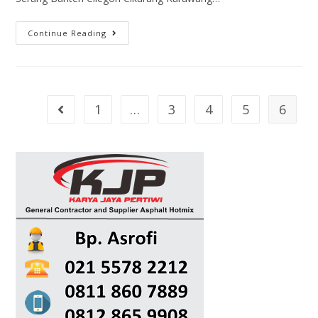
Continue Reading
1
…
3
4
5
6