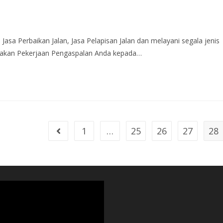
 Jasa Perbaikan Jalan, Jasa Pelapisan Jalan dan melayani segala jenis
ayakan Pekerjaan Pengaspalan Anda kepada…
1
…
25
26
27
28