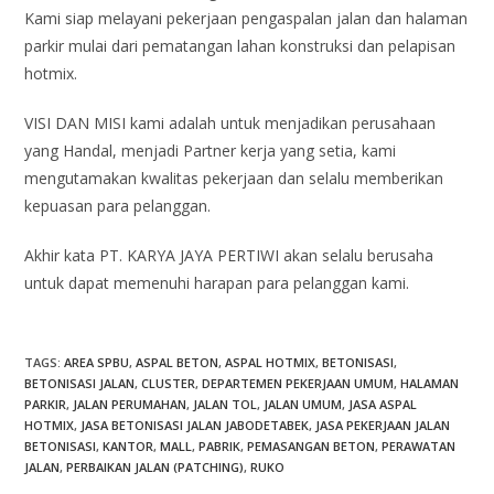
Kami siap melayani pekerjaan pengaspalan jalan dan halaman
parkir mulai dari pematangan lahan konstruksi dan pelapisan
hotmix.
VISI DAN MISI kami adalah untuk menjadikan perusahaan
yang Handal, menjadi Partner kerja yang setia, kami
mengutamakan kwalitas pekerjaan dan selalu memberikan
kepuasan para pelanggan.
Akhir kata PT. KARYA JAYA PERTIWI akan selalu berusaha
untuk dapat memenuhi harapan para pelanggan kami.
TAGS
:
AREA SPBU
,
ASPAL BETON
,
ASPAL HOTMIX
,
BETONISASI
,
BETONISASI JALAN
,
CLUSTER
,
DEPARTEMEN PEKERJAAN UMUM
,
HALAMAN
PARKIR
,
JALAN PERUMAHAN
,
JALAN TOL
,
JALAN UMUM
,
JASA ASPAL
HOTMIX
,
JASA BETONISASI JALAN JABODETABEK
,
JASA PEKERJAAN JALAN
BETONISASI
,
KANTOR
,
MALL
,
PABRIK
,
PEMASANGAN BETON
,
PERAWATAN
JALAN
,
PERBAIKAN JALAN (PATCHING)
,
RUKO