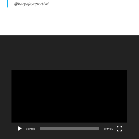
@karyajayapertiwi
Video
Player
00:00
03:36