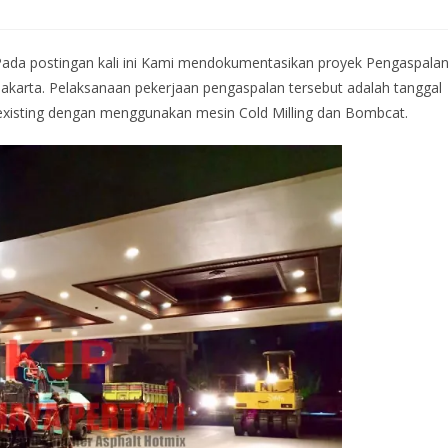
ada postingan kali ini Kami mendokumentasikan proyek Pengaspala
Jakarta. Pelaksanaan pekerjaan pengaspalan tersebut adalah tanggal
at existing dengan menggunakan mesin Cold Milling dan Bombcat.