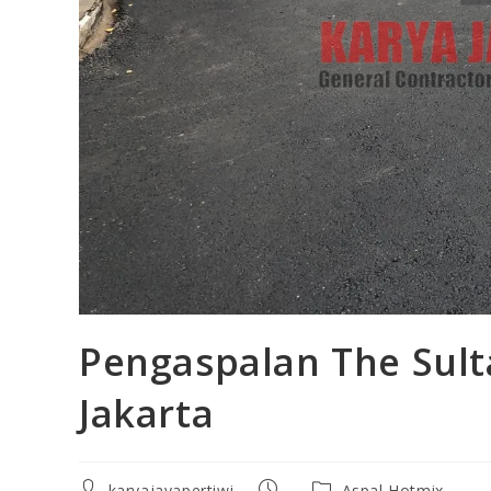
Pengaspalan The Sult
Jakarta
karyajayapertiwi
Aspal Hotmix