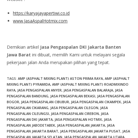
https://karyajayapertiwi.co.id
www.JasaAspalHotmix.com
Demikian artikel
Jasa Pengaspalan DKI Jakarta Banten
Jawa Barat
ini dibuat, memilih Kami untuk melayani segala
pekerjaan jalan Anda merupakan pilihan yang tepat.
TAGS
:
AMP (ASPHALT MIXING PLANT) ASTON PRIMA RAYA
,
AMP (ASPHALT
MIXING PLANT) PYRAMIDA
,
AMP (ASPHALT MIXING PLANT) ROADMIXINDO
RAYA
,
JASA PENGASPALAN ANYER
,
JASA PENGASPALAN BALARAJA
,
JASA
PENGASPALAN BANDUNG
,
JASA PENGASPALAN BEKASI
,
JASA PENGASPALAN
BOGOR
,
JASA PENGASPALAN CIBUBUR
,
JASA PENGASPALAN CIKAMPEK
,
JASA
PENGASPALAN CIKARANG
,
JASA PENGASPALAN CILEGON
,
JASA
PENGASPALAN CILEUNGSI
,
JASA PENGASPALAN CIREBON
,
JASA
PENGASPALAN DKI JAKARTA
,
JASA PENGASPALAN HOTMIX
,
JASA
PENGASPALAN JABODETABEK
,
JASA PENGASPALAN JAKARTA
,
JASA
PENGASPALAN JAKARTA BARAT
,
JASA PENGASPALAN JAKARTA PUSAT
,
JASA
PENGASPALAN JAKARTA SELATAN
,
JASA PENGASPALAN JAKARTA UTARA
,