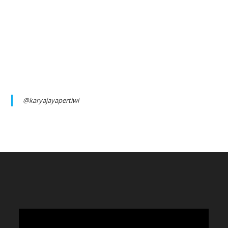
@karyajayapertiwi
Video
Player