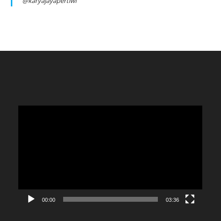
@karyajayapertiwi
Video
Player
00:00
03:36