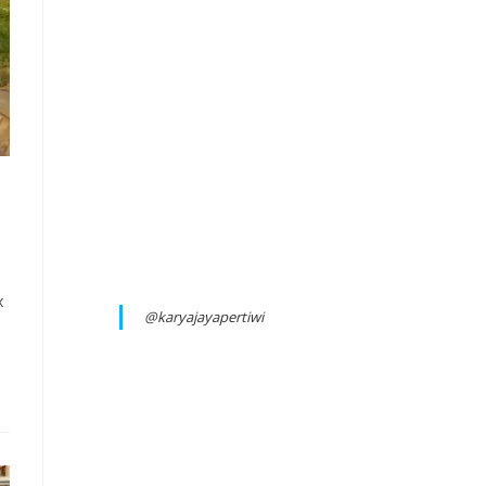
x
@karyajayapertiwi