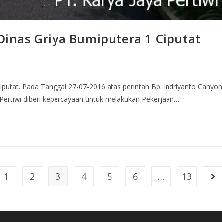
inas Griya Bumiputera 1 Ciputat
utat. Pada Tanggal 27-07-2016 atas perintah Bp. Indriyanto Cahyo
Pertiwi diberi kepercayaan untuk melakukan Pekerjaan…
1
2
3
4
5
6
…
13