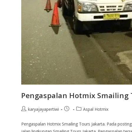
Pengaspalan Hotmix Smailing 
karyajayapertiwi
Aspal Hotmix
Pengaspalan Hotmix Smailing Tours Jakarta. Pada posting
jalan lingkungan Smailing Tours Jakarta. Pengaspalan te