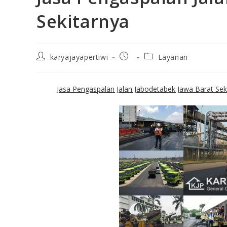
Sekitarnya
karyajayapertiwi
Layanan
Jasa Pengaspalan Jalan Jabodetabek Jawa Barat Sek