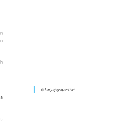
an
an
ah
@karyajayapertiwi
ha
i,