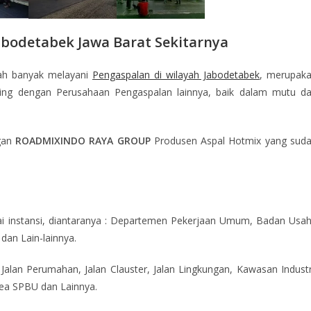
abodetabek Jawa Barat Sekitarnya
dah banyak melayani
Pengaspalan di wilayah Jabodetabek
, merupak
aing dengan Perusahaan Pengaspalan lainnya, baik dalam mutu d
gan
ROADMIXINDO RAYA GROUP
Produsen Aspal Hotmix yang sud
i instansi, diantaranya : Departemen Pekerjaan Umum, Badan Usa
dan Lain-lainnya.
 Jalan Perumahan, Jalan Clauster, Jalan Lingkungan, Kawasan Industr
rea SPBU dan Lainnya.