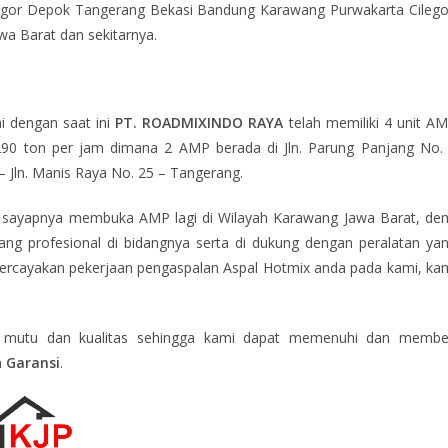
Bogor Depok Tangerang Bekasi Bandung Karawang Purwakarta Cileg
awa Barat dan sekitarnya.
 dengan saat ini
PT. ROADMIXINDO RAYA
telah memiliki 4 unit A
i 290 ton per jam dimana 2 AMP berada di Jln. Parung Panjang No.
– Jln. Manis Raya No. 25 – Tangerang.
ayapnya membuka AMP lagi di Wilayah Karawang Jawa Barat, de
ng profesional di bidangnya serta di dukung dengan peralatan ya
ercayakan pekerjaan pengaspalan Aspal Hotmix anda pada kami, ka
 mutu dan kualitas sehingga kami dapat memenuhi dan membe
n
Garansi
.