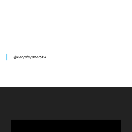
@karyajayapertiwi
Video
Player